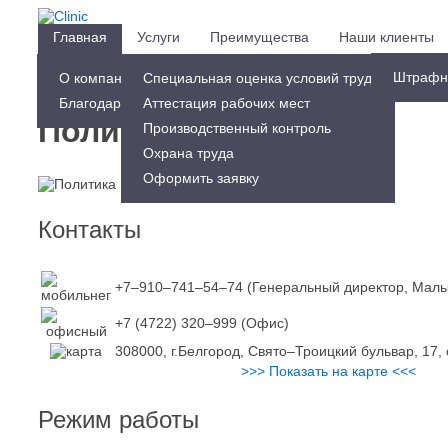
Главная
Услуги
Преимущества
Наши клиенты
Тел.:
+7-910-741-54-74
Малыхина Ирина Борисовна
Штрафн
Оформить заявку
О компании
Cпециальная оценка условий труда
Благодарственные письма
Аттестация рабочих мест
Политика Миларма
Производственный контроль
Охрана труда
Оформить заявку
Контакты
+7–910–741–54–74 (Генеральный директор, Мал
+7 (4722) 320–999 (Офис)
308000, г.Белгород, Свято–Троицкий бульвар, 17, 
>>> Показать на карте <<<
Режим работы